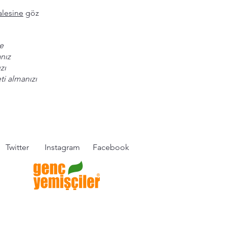
lesine
göz
ve
nız
zı
ti almanızı
Twitter
Instagram
Facebook