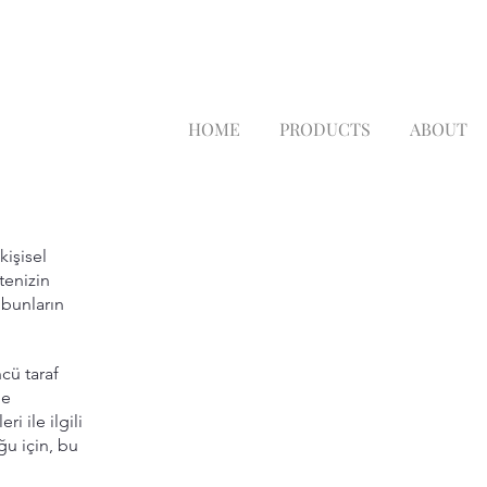
HOME
PRODUCTS
ABOUT
kişisel
itenizin
, bunların
cü taraf
me
i ile ilgili
ğu için, bu