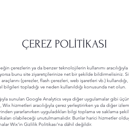
ÇEREZ POLİTİKASI
neğin çerezlerin ya da benzer teknolojilerin kullanımı aracılığıyla 
liyorsa bunu site ziyaretçilerinize net bir şekilde bildirmelisiniz. S
araçlarını (çerezler, flash çerezleri, web işaretleri vb.) kullandığı
el bilgileri topladığı ve neden kullanıldığı konusunda net olun.
ğıyla sunulan Google Analytics veya diğer uygulamalar gibi üçün
, Wix hizmetleri aracılığıyla çerez yerleştirirken ya da diğer izle
rinden yararlanırken uyguladıkları bilgi toplama ve saklama şekiller
ikaları olabileceği unutulmamalıdır. Bunlar harici hizmetler oldu
alar Wix’in Gizlilik Politikası’na dâhil değildir.