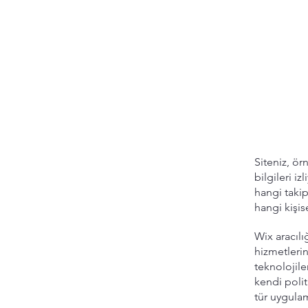
Siteniz, ör
bilgileri iz
hangi takip 
hangi kişis
Wix aracılı
hizmetlerin
teknolojile
kendi polit
tür uygulam